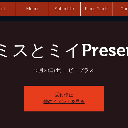
out
Menu
Schedule
Floor Guide
Con
ミスとミイPresen
10月28日(土)
  |  
ビープラス
受付停止
他のイベントを見る