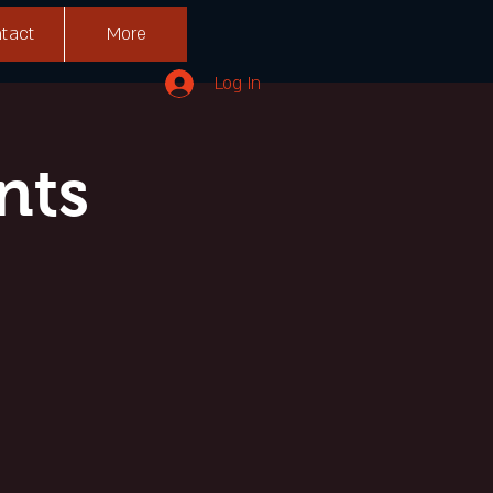
tact
More
Log In
ts