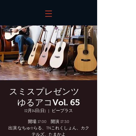
スミスプレゼンツ
ゆるアコVol. 65
12月14日(日)
  |  
ビープラス
開場 17:00 開演 17:30
出演:なちゅ☆らる、TNこれくしょん、カク
テルズ、たまかよ