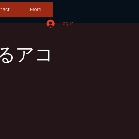
tact
More
Log In
るアコ