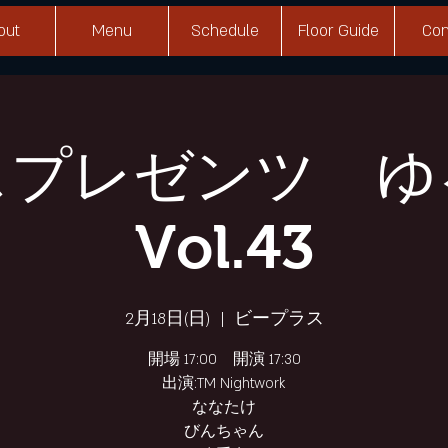
out
Menu
Schedule
Floor Guide
Con
スプレゼンツ ゆ
Vol.43
2月18日(日)
  |  
ビープラス
開場 17:00 開演 17:30
出演:TM Nightwork
ななたけ
びんちゃん