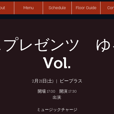
out
Menu
Schedule
Floor Guide
Con
スプレゼンツ ゆ
Vol.
2月21日(土)
  |  
ビープラス
開場 17:00 開演 17:30
出演:
ミュージックチャージ