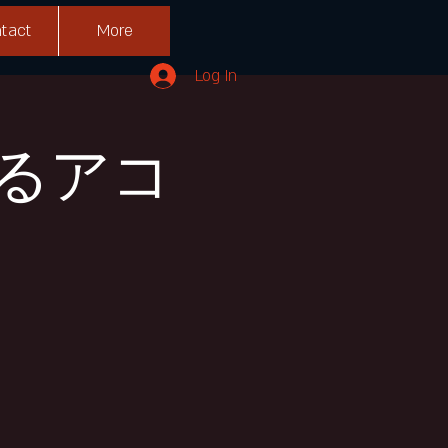
tact
More
Log In
るアコ