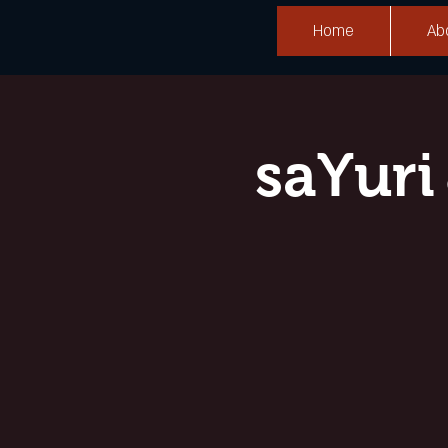
Home
Ab
saYu