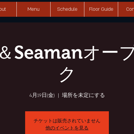
out
Menu
Schedule
Floor Guide
Con
ri＆Seamanオ
ク
4月19日(金)
  |  
場所を未定にする
チケットは販売されていません
他のイベントを見る