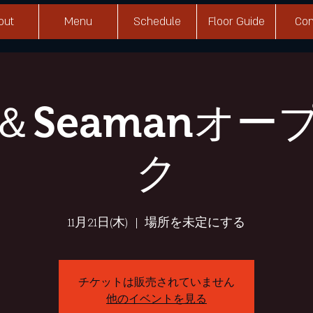
out
Menu
Schedule
Floor Guide
Con
ri＆Seamanオ
ク
11月21日(木)
  |  
場所を未定にする
チケットは販売されていません
他のイベントを見る