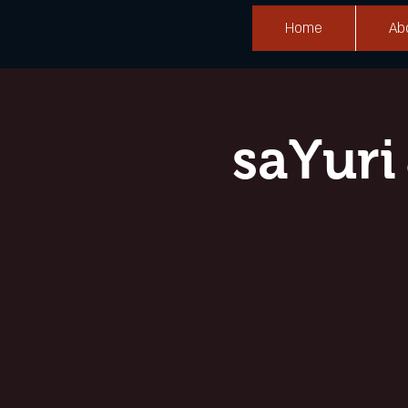
Home
Ab
saYu