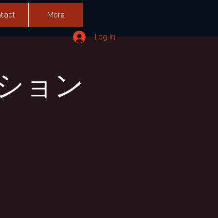
tact
More
Log In
ション