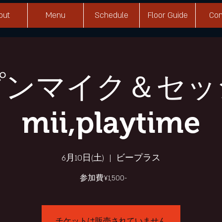
out
Menu
Schedule
Floor Guide
Con
プンマイク＆セッ
mii,playtime
6月10日(土)
  |  
ビープラス
参加費¥1,500-
チケットは販売されていません