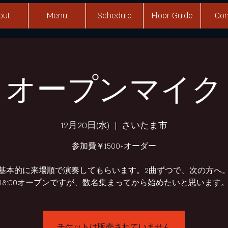
out
Menu
Schedule
Floor Guide
Con
オープンマイク
12月20日(水)
  |  
さいたま市
参加費￥1500+オーダー
基本的に来場順で演奏してもらいます。2曲ずつで、次の方へ
チケットは販売されていません