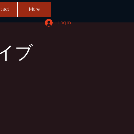
tact
More
Log In
イブ