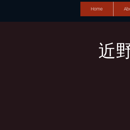
Home
Ab
近