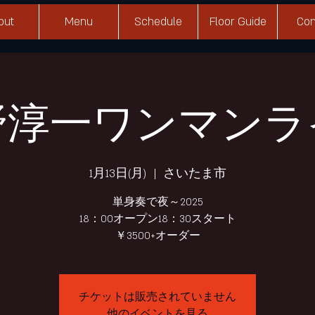
out
Menu
Schedule
Floor Guide
Con
野淳一ワンマンラ
1月13日(月)
  |  
さいたま市
単身奏で夜～2025
18：00オープン18：30スタート
￥3500+オーダー
チケットは販売されていません
他のイベントを見る