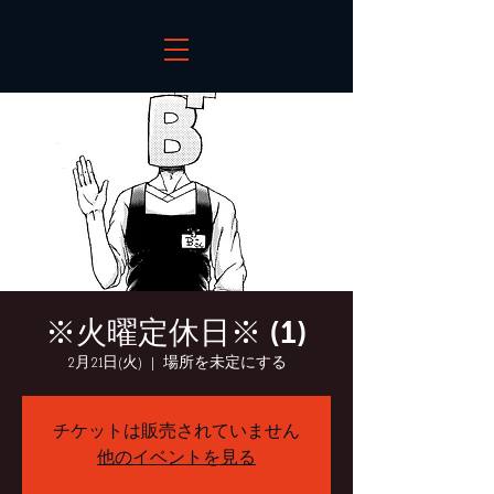
※火曜定休日※ (1)
2月21日(火)
  |  
場所を未定にする
チケットは販売されていません
他のイベントを見る