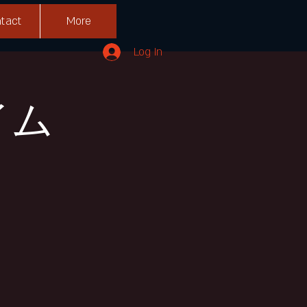
tact
More
Log In
イム