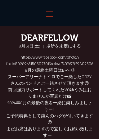
DEARFELLOW
8月31日(土)
  |  
場所を未定にする
https://www.facebook.com/photo/?
fbid=8028965150502701&set=a.740967829302506
8月の最終土曜日はB+へ💨
スーパーアリーナトイロでご一緒したCOZY
さんのバンドとご一緒させて頂きます😊
前回強力サポートしてくれたVOゆうみはお
りませんが写真だけ📸
2024年8月の最後の夜を一緒に楽しみましょ
うー!!!
ご予約特典として鏡んのハグが付いてきます
😙
まだお席はありますので宜しくお願い致しま
すー！