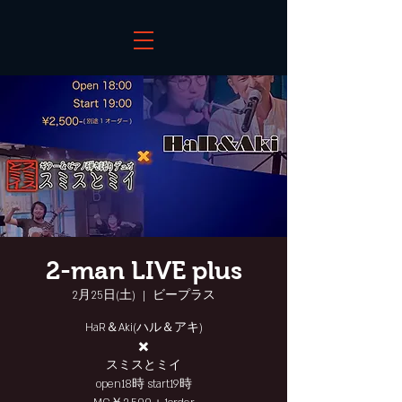
2-man LIVE plus
2月25日(土)
  |  
ビープラス
HaR＆Aki(ハル＆アキ)
✖️
スミスとミイ
open18時 start19時